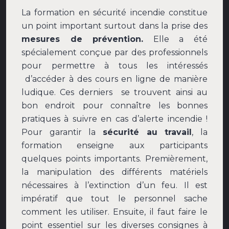
La formation en sécurité incendie constitue
un point important surtout dans la prise des
mesures de prévention.
Elle a été
spécialement conçue par des professionnels
pour permettre à tous les intéressés
d’accéder à des cours en ligne de manière
ludique. Ces derniers se trouvent ainsi au
bon endroit pour connaître les bonnes
pratiques à suivre en cas d’alerte incendie !
Pour garantir la
sécurité au travail
, la
formation enseigne aux participants
quelques points importants. Premièrement,
la manipulation des différents matériels
nécessaires à l’extinction d’un feu. Il est
impératif que tout le personnel sache
comment les utiliser. Ensuite, il faut faire le
point essentiel sur les diverses consignes à