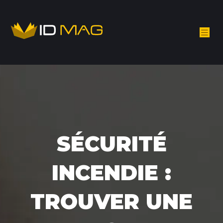
SÉCURITÉ
INCENDIE :
TROUVER UNE