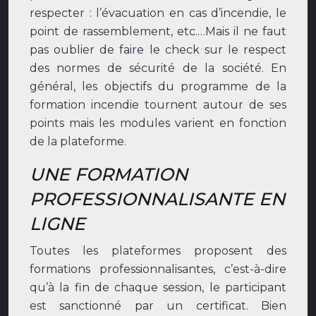
respecter : l’évacuation en cas d’incendie, le
point de rassemblement, etc.…Mais il ne faut
pas oublier de faire le check sur le respect
des normes de sécurité de la société. En
général, les objectifs du programme de la
formation incendie tournent autour de ses
points mais les modules varient en fonction
de la plateforme.
UNE FORMATION
PROFESSIONNALISANTE EN
LIGNE
Toutes les plateformes proposent des
formations professionnalisantes, c’est-à-dire
qu’à la fin de chaque session, le participant
est sanctionné par un certificat. Bien