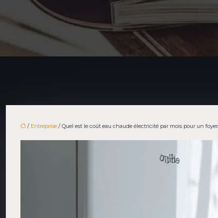
/
Entreprise
/ Quel est le coût eau chaude électricité par mois pour un foyer