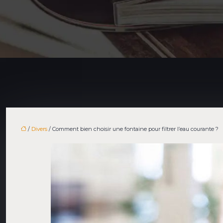
/
Divers
/ Comment bien choisir une fontaine pour filtrer l’eau courante ?