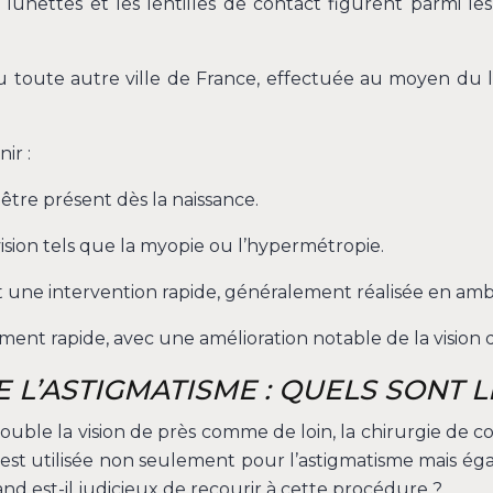
les lunettes et les lentilles de contact figurent parmi 
 toute autre ville de France, effectuée au moyen du las
ir :
être présent dès la naissance.
sion tels que la myopie ou l’hypermétropie.
st une intervention rapide, généralement réalisée en amb
ent rapide, avec une amélioration notable de la vision da
L’ASTIGMATISME : QUELS SONT L
trouble la vision de près comme de loin, la chirurgie de 
, est utilisée non seulement pour l’astigmatisme mais é
and est-il judicieux de recourir à cette procédure ?