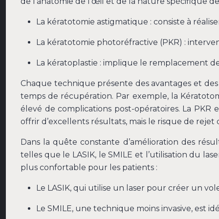
de l’anatomie de l’œil et de la nature spécifique d
La kératotomie astigmatique : consiste à réalise
La kératotomie photoréfractive (PKR) : interv
La kératoplastie : implique le remplacement de
Chaque technique présente des avantages et des inc
temps de récupération. Par exemple, la Kératotom
élevé de complications post-opératoires. La PKR 
offrir d’excellents résultats, mais le risque de reje
Dans la quête constante d’amélioration des résul
telles que le LASIK, le SMILE et l’utilisation du 
plus confortable pour les patients :
Le LASIK, qui utilise un laser pour créer un vo
Le SMILE, une technique moins invasive, est id