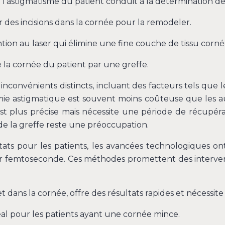
e l’astigmatisme du patient conduit à la détermination de
r des incisions dans la cornée pour la remodeler.
ention au laser qui élimine une fine couche de tissu co
 la cornée du patient par une greffe.
onvénients distincts, incluant des facteurs tels que les
ie astigmatique est souvent moins coûteuse que les a
est plus précise mais nécessite une période de récupér
t de la greffe reste une préoccupation.
tats pour les patients, les avancées technologiques 
laser femtoseconde. Ces méthodes promettent des interve
let dans la cornée, offre des résultats rapides et nécess
éal pour les patients ayant une cornée mince.