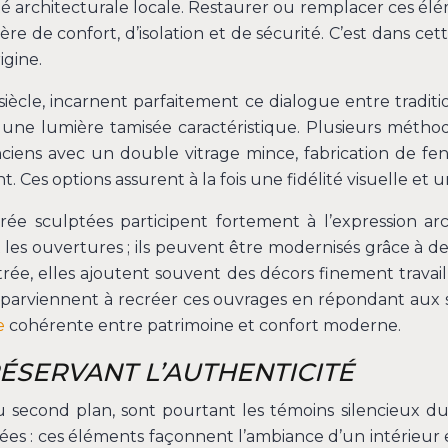
té architecturale locale. Restaurer ou remplacer ces élé
re de confort, d’isolation et de sécurité. C’est dans ce
igine.
 siècle, incarnent parfaitement ce dialogue entre traditi
t une lumière tamisée caractéristique. Plusieurs métho
 anciens avec un double vitrage mince, fabrication de f
ant. Ces options assurent à la fois une fidélité visuelle 
trée sculptées participent fortement à l’expression arc
s ouvertures ; ils peuvent être modernisés grâce à des b
rée, elles ajoutent souvent des décors finement travail
s parviennent à recréer ces ouvrages en répondant aux 
e
cohérente entre patrimoine et confort moderne.
ÉSERVANT L’AUTHENTICITÉ
 second plan, sont pourtant les témoins silencieux du 
ptées : ces éléments façonnent l’ambiance d’un intérieur et