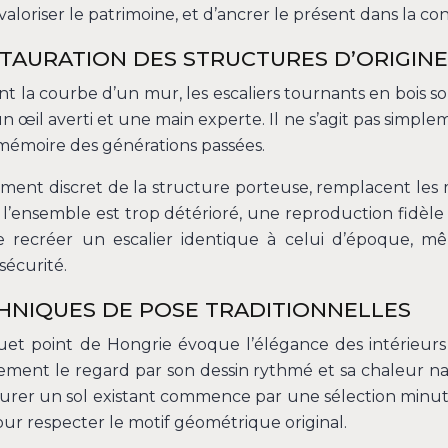
aloriser le patrimoine, et d’ancrer le présent dans la con
STAURATION DES STRUCTURES D’ORIGINE
 la courbe d’un mur, les escaliers tournants en bois so
 œil averti et une main experte. Il ne s’agit pas simple
mémoire des générations passées.
ment discret de la structure porteuse, remplacent les m
e l’ensemble est trop détérioré, une reproduction fidèl
le de recréer un escalier identique à celui d’époque, m
sécurité.
CHNIQUES DE POSE TRADITIONNELLES
quet point de Hongrie évoque l’élégance des intérieurs 
tement le regard par son dessin rythmé et sa chaleur na
aurer un sol existant commence par une sélection minuti
ur respecter le motif géométrique original.