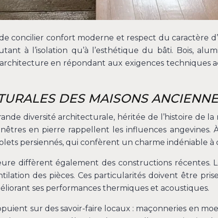
oncilier confort moderne et respect du caractère d’orig
autant à l’isolation qu’à l’esthétique du bâti. Bois, 
l’architecture en répondant aux exigences techniques ac
TURALES DES MAISONS ANCIENNE
e diversité architecturale, héritée de l’histoire de la r
nêtres en pierre rappellent les influences angevines. À
olets persiennés, qui confèrent un charme indéniable à c
rieure diffèrent également des constructions récentes. 
ventilation des pièces. Ces particularités doivent être
améliorant ses performances thermiques et acoustiques.
appuient sur des savoir-faire locaux : maçonneries en mo