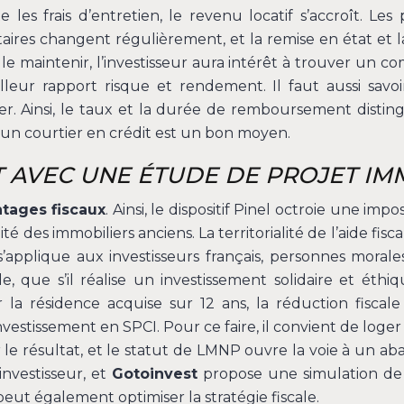
 les frais d’entretien, le revenu locatif s’accroît. Les
res changent régulièrement, et la remise en état et la v
e maintenir, l’investisseur aura intérêt à trouver un 
leur rapport risque et rendement. Il faut aussi savo
r. Ainsi, le taux et la durée de remboursement disti
 un courtier en crédit est un bon moyen.
T AVEC UNE ÉTUDE DE PROJET IM
tages fiscaux
. Ainsi, le dispositif Pinel octroie une im
alité des immobiliers anciens. La territorialité de l’aide 
s’applique aux investisseurs français, personnes morales 
le, que s’il réalise un investissement solidaire et éth
r la résidence acquise sur 12 ans, la réduction fisca
 investissement en SPCI. Pour ce faire, il convient de log
e résultat, et le statut de LMNP ouvre la voie à un abat
nvestisseur, et
Gotoinvest
propose une simulation de d
eut également optimiser la stratégie fiscale.