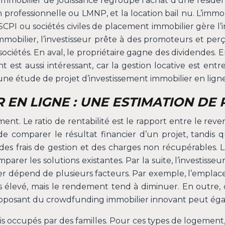
L’immobilier de jouissance regroupe l’achat d’une réside
professionnelle ou LMNP, et la location bail nu. L’immob
SCPI ou sociétés civiles de placement immobilier gère l’i
mmobilier, l’investisseur prête à des promoteurs et perç
sociétés. En aval, le propriétaire gagne des dividendes.
est aussi intéressant, car la gestion locative est entr
ne étude de projet d’investissement immobilier en lign
 EN LIGNE : UNE ESTIMATION DE 
ent. Le ratio de rentabilité est le rapport entre le reven
 comparer le résultat financier d’un projet, tandis q
des frais de gestion et des charges non récupérables. L
parer les solutions existantes. Par la suite, l’investisse
lier dépend de plusieurs facteurs. Par exemple, l’empla
lus élevé, mais le rendement tend à diminuer. En outre, 
oposant du crowdfunding immobilier innovant peut égale
 occupés par des familles. Pour ces types de logement, le